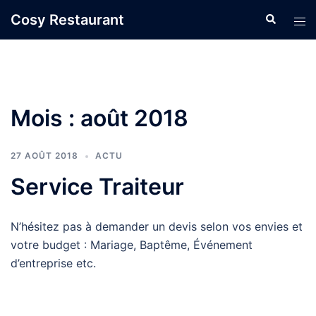
Aller
Cosy Restaurant
Recherche
Ouvr
au
le
contenu
men
Mois :
août 2018
27 AOÛT 2018
ACTU
Service Traiteur
N’hésitez pas à demander un devis selon vos envies et
votre budget : Mariage, Baptême, Événement
d’entreprise etc.